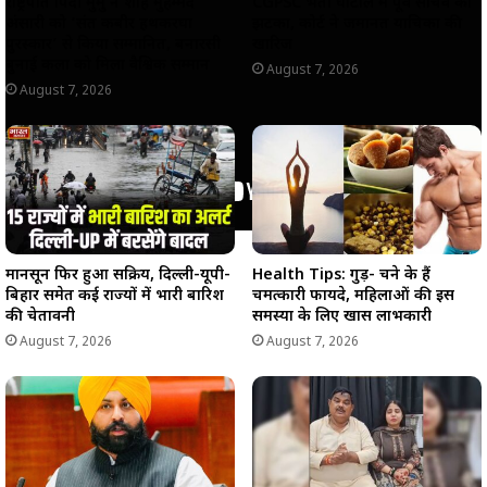
राष्ट्रपति द्रौपदी मुर्मु ने शाह मुहम्मद
CGPSC भर्ती घोटाले में पूर्व सचिव को
अंसारी को ‘संत कबीर हथकरघा
झटका, कोर्ट ने जमानत याचिका की
पुरस्कार’ से किया सम्मानित, बनारसी
खारिज
बुनाई कला को मिला वैश्विक सम्मान
August 7, 2026
August 7, 2026
मानसून फिर हुआ सक्रिय, दिल्ली-यूपी-
Health Tips: गुड़- चने के हैं
बिहार समेत कई राज्यों में भारी बारिश
चमत्कारी फायदे, महिलाओं की इस
की चेतावनी
समस्या के लिए खास लाभकारी
August 7, 2026
August 7, 2026