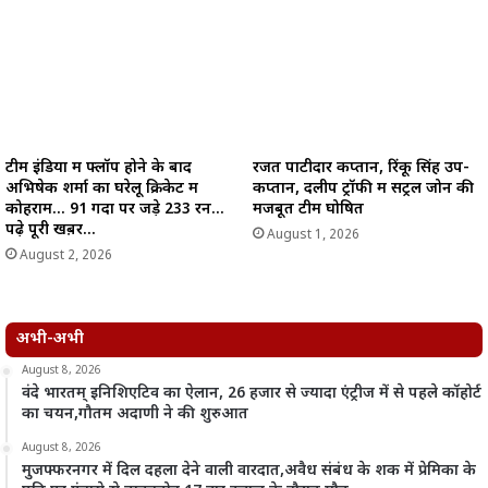
टीम इंडिया में फ्लॉप होने के बाद
रजत पाटीदार कप्तान, रिंकू सिंह उप-
अभिषेक शर्मा का घरेलू क्रिकेट में
कप्तान, दलीप ट्रॉफी में सेंट्रल जोन की
कोहराम… 91 गेंदों पर जड़े 233 रन…
मजबूत टीम घोषित
पढ़े पूरी खब़र…
August 1, 2026
August 2, 2026
अभी-अभी
August 8, 2026
वंदे भारतम् इनिशिएटिव का ऐलान, 26 हजार से ज्यादा एंट्रीज में से पहले कॉहोर्ट
का चयन,गौतम अदाणी ने की शुरुआत
August 8, 2026
मुजफ्फरनगर में दिल दहला देने वाली वारदात,अवैध संबंध के शक में प्रेमिका के