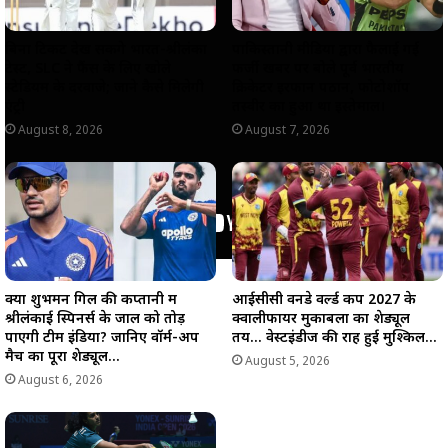
बिना टिकट देख सकेंगे भारत-श्रीलंका
पाकिस्तानी मीडिया द्वारा फैलाई गई
टेस्ट, SLC ने फैंस के लिए खोले
फर्जी खबर पर बोले पूर्व भारतीय
स्टेडियम के दरवाजे; जाने कैसे मिलेगी
क्रिकेटर इरफान पठान, फोटोशॉप
एंट्री
तस्वीर का हुआ था इस्तेमाल।
August 8, 2026
August 7, 2026
क्या शुभमन गिल की कप्तानी में
आईसीसी वनडे वर्ल्ड कप 2027 के
श्रीलंकाई स्पिनर्स के जाल को तोड़
क्वालीफायर मुकाबलों का शेड्यूल
पाएगी टीम इंडिया? जानिए वॉर्म-अप
तय… वेस्टइंडीज की राह हुई मुश्किल…
मैच का पूरा शेड्यूल…
August 5, 2026
August 6, 2026