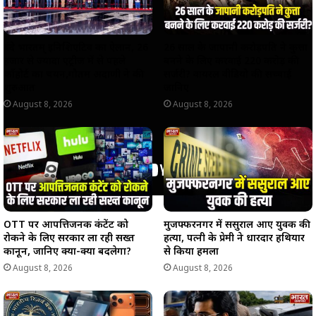
वंदे भारतम् इनिशिएटिव का ऐलान, 26
26 साल के जापानी करोड़पति ने कुत्ता
हजार से ज्यादा एंट्रीज में से पहले
बनने के लिए करवाई 220 करोड़ की
कॉहोर्ट का चयन,गौतम अदाणी ने की
सर्जरी? वायरल वीडियो की सच्चाई
शुरुआत
जानिए
August 8, 2026
August 8, 2026
OTT पर आपत्तिजनक कंटेंट को
मुजफ्फरनगर में ससुराल आए युवक की
रोकने के लिए सरकार ला रही सख्त
हत्या, पत्नी के प्रेमी ने धारदार हथियार
कानून, जानिए क्या-क्या बदलेगा?
से किया हमला
August 8, 2026
August 8, 2026