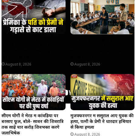
p
o
a
n
p
k
m
k
मुजफ्फरनगर में दिल दहला देने वाली
उत्तर प्रदेश सरकार की नई पहल,अब
वारदात,अवैध संबंध के शक में प्रेमिका
IAS-IPS अधिकारी स्कूलों में करेंगे
के पति पर गंडासे से ताबड़तोड़ 17
छात्रों से संवाद,मिलेगा करियर का
वार,इलाज के दौरान मौत
सटीक मार्गदर्शन
August 8, 2026
August 8, 2026
सीएम योगी ने मेरठ में कांवड़ियों पर
मुजफ्फरनगर में ससुराल आए युवक की
बरसाए फूल, बोले- सावन की शिवरात्रि
हत्या, पत्नी के प्रेमी ने धारदार हथियार
तक साढ़े चार करोड़ शिवभक्त करेंगे
से किया हमला
जलाभिषेक
August 8, 2026