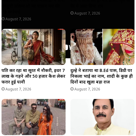
स्पष्टीकरण,गणेश नगर-मेघवाड़ी में सभी
पति ने सास को ही मार डाला, भूसे के
कानूनी प्रक्रियाओं का पालन कर की
ढेर में जला दिया शव
गई कार्रवाई
August 7, 2026
August 7, 2026
पति कर रहा था सूरत में नौकरी, इधर 7
दुल्हे ने बताया था B.Ed पास, डिग्री पर
लाख के गहने और 50 हजार कैश लेकर
निकला भाई का नाम, शादी के कुछ ही
फरार हुई पत्नी
दिनों बाद खुला बड़ा राज
August 7, 2026
August 7, 2026