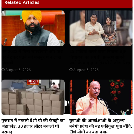
s
b
g
L
e
Related Articles
A
o
r
i
p
o
a
n
p
k
m
k
वर्ष 2022 में बिना चारदीवारी और फर्श
25 शादियां करने वाला निकला BJP
पर बैठकर पढ़ने को मजबूर थे 4 लाख
विधायक का समधी, प्रकरण सामने
विद्यार्थी
आने के बाद ज्ञान तिवारी ने तोड़ा रिश्ता
August 6, 2026
August 6, 2026
गुजरात में नकली देशी घी की फैक्ट्री का
युवाओं की आकांक्षाओं के अनुरूप
भंडाफोड़, 30 हजार लीटर नकली घी
बनेगी प्रदेश की नई एकीकृत युवा नीति,
बरामद
CM योगी का बड़ा बयान