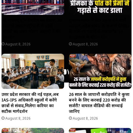
वंदे भारतम् इनिशिएटिव का ऐलान, 26
मुजफ्फरनगर में दिल दहला देने वाली
हजार से ज्यादा एंट्रीज में से पहले
वारदात,अवैध संबंध के शक में प्रेमिका
कॉहोर्ट का चयन,गौतम अदाणी ने की
के पति पर गंडासे से ताबड़तोड़ 17
शुरुआत
वार,इलाज के दौरान मौत
August 8, 2026
August 8, 2026
उत्तर प्रदेश सरकार की नई पहल,अब
26 साल के जापानी करोड़पति ने कुत्ता
IAS-IPS अधिकारी स्कूलों में करेंगे
बनने के लिए करवाई 220 करोड़ की
छात्रों से संवाद,मिलेगा करियर का
सर्जरी? वायरल वीडियो की सच्चाई
सटीक मार्गदर्शन
जानिए
August 8, 2026
August 8, 2026