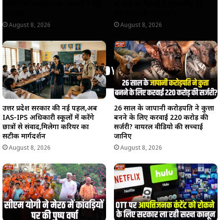
कॉहोर्ट का चयन,गौतम अदाणी ने की
के पति पर गंडासे से ताबड़तोड़ 17
शुरुआत
वार,इलाज के दौरान मौत
August 8, 2026
August 8, 2026
उत्तर प्रदेश सरकार की नई पहल,अब
26 साल के जापानी करोड़पति ने कुत्ता
IAS-IPS अधिकारी स्कूलों में करेंगे
बनने के लिए करवाई 220 करोड़ की
छात्रों से संवाद,मिलेगा करियर का
सर्जरी? वायरल वीडियो की सच्चाई
सटीक मार्गदर्शन
जानिए
August 8, 2026
August 8, 2026