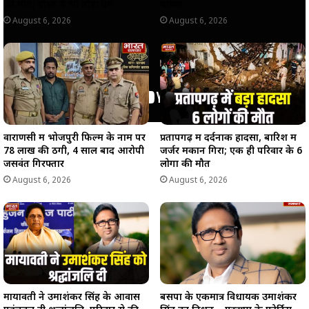
की मौत; दोस्त ने भी तोड़ा दम
घायल
August 6, 2026
August 6, 2026
वाराणसी में भोजपुरी फिल्म के नाम पर
प्रतापगढ़ में दर्दनाक हादसा, बारिश में
78 लाख की ठगी, 4 साल बाद आरोपी
जर्जर मकान गिरा; एक ही परिवार के 6
जसवंत गिरफ्तार
लोगों की मौत
August 6, 2026
August 6, 2026
मायावती ने उमाशंकर सिंह के आवास
बसपा के एकमात्र विधायक उमाशंकर