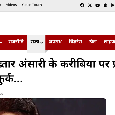
Facebook
X
YouTub
App
m
Videos
Get in Touch
राजनीति
राज्य
अपराध
बिज़नेस
खेल
लाइफ
तार अंसारी के करीबियों पर 
कुर्क…
ead