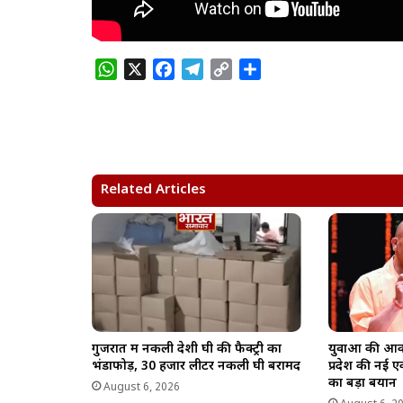
W
X
F
T
C
S
h
a
e
o
h
a
c
l
p
a
t
e
e
y
r
s
b
g
L
e
A
o
r
i
Related Articles
p
o
a
n
p
k
m
k
गुजरात में नकली देशी घी की फैक्ट्री का
युवाओं की आका
भंडाफोड़, 30 हजार लीटर नकली घी बरामद
प्रदेश की नई 
का बड़ा बयान
August 6, 2026