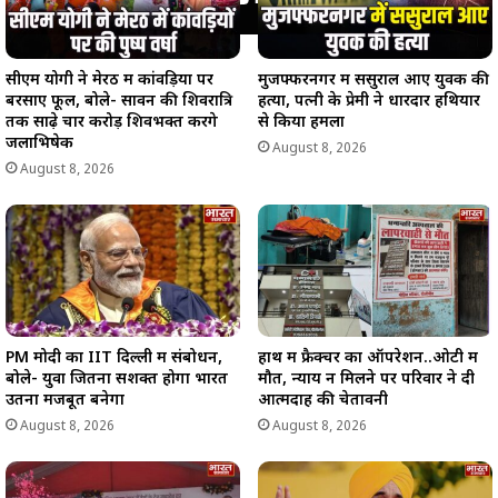
सीएम योगी ने मेरठ में कांवड़ियों पर
मुजफ्फरनगर में ससुराल आए युवक की
बरसाए फूल, बोले- सावन की शिवरात्रि
हत्या, पत्नी के प्रेमी ने धारदार हथियार
तक साढ़े चार करोड़ शिवभक्त करेंगे
से किया हमला
जलाभिषेक
August 8, 2026
August 8, 2026
PM मोदी का IIT दिल्ली में संबोधन,
हाथ में फ्रैक्चर का ऑपरेशन..ओटी में
बोले- युवा जितना सशक्त होगा भारत
मौत, न्याय न मिलने पर परिवार ने दी
उतना मजबूत बनेगा
आत्मदाह की चेतावनी
August 8, 2026
August 8, 2026