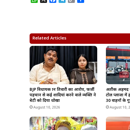
h
a
e
o
h
a
c
l
p
a
t
e
e
y
r
s
b
g
L
e
A
o
r
i
Related Articles
p
o
a
n
p
k
m
k
BJP विधायक ज्ञान तिवारी का आरोप, फर्जी
अतीक अहमद के
पहचान से कई शादियां करने वाले व्यक्ति ने
टोल प्लाजा में
बेटी को दिया धोखा
30 वाहनों के 
August 10, 2026
August 10, 