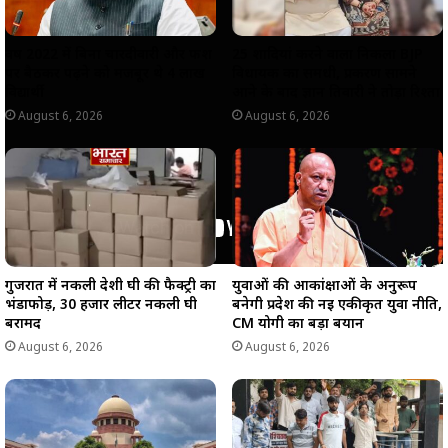
वर्ष 2022 में बिना चारदीवारी और फर्श
25 शादियां करने वाला निकला BJP
पर बैठकर पढ़ने को मजबूर थे 4 लाख
विधायक का समधी, प्रकरण सामने
विद्यार्थी
आने के बाद ज्ञान तिवारी ने तोड़ा रिश्ता
August 6, 2026
August 6, 2026
गुजरात में नकली देशी घी की फैक्ट्री का
युवाओं की आकांक्षाओं के अनुरूप
भंडाफोड़, 30 हजार लीटर नकली घी
बनेगी प्रदेश की नई एकीकृत युवा नीति,
बरामद
CM योगी का बड़ा बयान
August 6, 2026
August 6, 2026