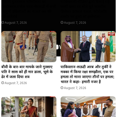
धारावी पुनर्विकास परियोजना का
पाकिस्तानी मीडिया द्वारा फैलाई गई
स्पष्टीकरण,गणेश नगर-मेघवाड़ी में सभी
फर्जी खबर पर बोले पूर्व भारतीय
कानूनी प्रक्रियाओं का पालन कर की
क्रिकेटर इरफान पठान, फोटोशॉप
गई कार्रवाई
तस्वीर का हुआ था इस्तेमाल।
August 7, 2026
August 7, 2026
बीवी के बार-बार मायके जाने गुस्साए
पाकिस्तान-सऊदी अरब और तुर्की ने
पति ने सास को ही मार डाला, भूसे के
मक्का में किया रक्षा समझौता, एक पर
ढेर में जला दिया शव
हमला तो माना जाएगा तीनों पर हमला;
भारत ने कहा- हमारी नजर है
August 7, 2026
August 7, 2026