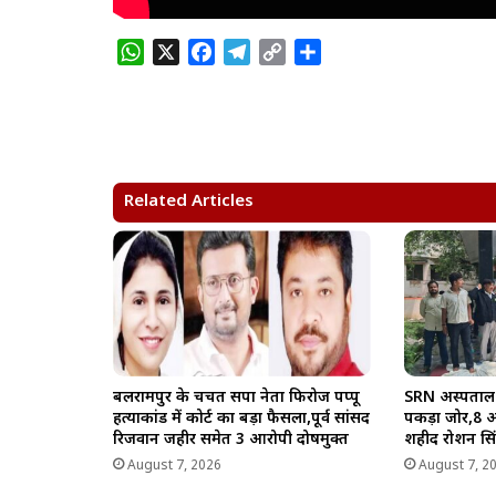
W
X
F
T
C
S
h
a
e
o
h
a
c
l
p
a
t
e
e
y
r
s
b
g
L
e
A
o
r
i
Related Articles
p
o
a
n
p
k
m
k
बलरामपुर के चर्चित सपा नेता फिरोज पप्पू
SRN अस्पताल 
हत्याकांड में कोर्ट का बड़ा फैसला,पूर्व सांसद
पकड़ा जोर,8 अग
रिजवान जहीर समेत 3 आरोपी दोषमुक्त
शहीद रोशन सिंह 
August 7, 2026
August 7, 2