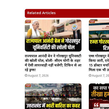
s
b
g
L
e
A
o
r
i
Related Articles
p
o
a
n
p
k
m
k
राज्यपाल आनंदी बेन ने गोरखपुर यूनिवर्सिटी
एम्स गोरखपुर न
की खोली पोल, बोलीं- सीएम योगी के शहर
किया जारी, एने
में ऐसी लापरवाही नहीं चलेगी; टिफिन से आ
15 डॉक्टर चयनि
रहे ड्रग्स!
मिला एक भी उम
August 7, 2026
August 7, 2