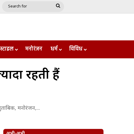
e
le
Google Play
Search
for
स्टाइल
मनोरंजन
धर्म
विविध
्यादा रहती हैं
ुताबिक, मनोरंजन,...
अभी-अभी