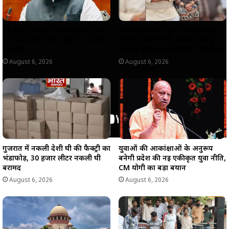
वर्ष 2022 में बिना चारदीवारी और फर्श
25 शादियां करने वाला निकला BJP
पर बैठकर पढ़ने को मजबूर थे 4 लाख
विधायक का समधी, प्रकरण सामने
विद्यार्थी
आने के बाद ज्ञान तिवारी ने तोड़ा रिश्ता
August 6, 2026
August 6, 2026
गुजरात में नकली देशी घी की फैक्ट्री का
युवाओं की आकांक्षाओं के अनुरूप
भंडाफोड़, 30 हजार लीटर नकली घी
बनेगी प्रदेश की नई एकीकृत युवा नीति,
बरामद
CM योगी का बड़ा बयान
August 6, 2026
August 6, 2026