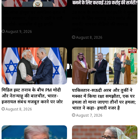
स्ट्रेट ऑफ होर्मुज पर अमेरिका-ईरान में
26 साल के जापानी करोड़पति ने कुत्ता
तनाव बरकरार, तेहरान ने रखीं 9 शर्तें;
बनने के लिए करवाई 220 करोड़ की
वेंस बोले- बातचीत में हुई प्रगति
सर्जरी? वायरल वीडियो की सच्चाई
जानिए
August 9, 2026
August 8, 2026
मिडिल ईस्ट तनाव के बीच PM मोदी
पाकिस्तान-सऊदी अरब और तुर्की ने
और नेतन्याहू की बातचीत, भारत-
मक्का में किया रक्षा समझौता, एक पर
इजरायल संबंध मजबूत करने पर जोर
हमला तो माना जाएगा तीनों पर हमला;
भारत ने कहा- हमारी नजर है
August 8, 2026
August 7, 2026