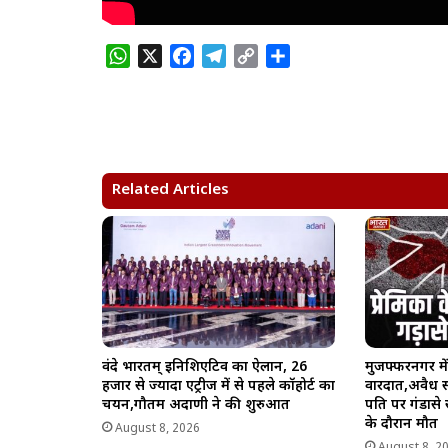
W
X
F
T
C
S
h
a
e
o
h
a
c
l
p
a
t
e
e
y
r
s
b
g
L
e
A
o
r
i
Related Articles
p
o
a
n
p
k
m
k
वंदे भारतम् इनिशिएटिव का ऐलान, 26
मुजफ्फरनगर में
हजार से ज्यादा एंट्रीज में से पहले कॉहोर्ट का
वारदात,अवैध सं
चयन,गौतम अदाणी ने की शुरुआत
पति पर गंडासे 
के दौरान मौत
August 8, 2026
August 8, 2