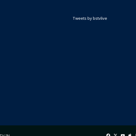
Tweets by bstvlive
Facebook
X
YouT
Ap