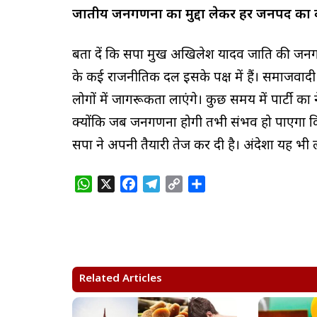
जातीय जनगणना का मुद्दा लेकर हर जनपद का द
बता दें कि सपा प्रमुख अखिलेश यादव जाति की 
के कई राजनीतिक दल इसके पक्ष में हैं। समाजवादी
लोगों में जागरूकता लाएंगे। कुछ समय में पार्टी का न
क्योंकि जब जनगणना होगी तभी संभव हो पाएगा कि
सपा ने अपनी तैयारी तेज कर दी है। अंदेशा यह भी
W
X
F
T
C
S
h
a
e
o
h
a
c
l
p
a
t
e
e
y
r
s
b
g
L
e
A
o
r
i
Related Articles
p
o
a
n
p
k
m
k