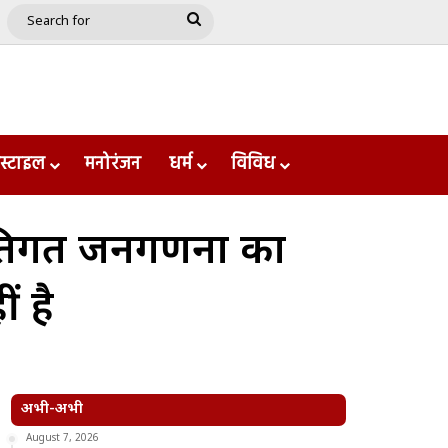
e
le
Google Play
Search
for
स्टाइल
मनोरंजन
धर्म
विविध
 जातिगत जनगणना का
ं है
अभी-अभी
August 7, 2026