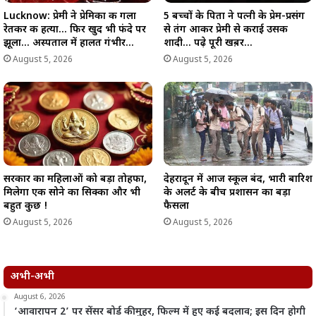
Lucknow: प्रेमी ने प्रेमिका की गला
5 बच्चों के पिता ने पत्नी के प्रेम-प्रसंग
रेतकर की हत्या… फिर खुद भी फंदे पर
से तंग आकर प्रेमी से कराई उसकी
झूला… अस्पताल में हालत गंभीर…
शादी… पढ़े पूरी खब़र…
August 5, 2026
August 5, 2026
सरकार का महिलाओं को बड़ा तोहफा,
देहरादून में आज स्कूल बंद, भारी बारिश
मिलेगा एक सोने का सिक्का और भी
के अलर्ट के बीच प्रशासन का बड़ा
बहुत कुछ !
फैसला
August 5, 2026
August 5, 2026
अभी-अभी
August 6, 2026
‘आवारापन 2’ पर सेंसर बोर्ड की मुहर, फिल्म में हुए कई बदलाव; इस दिन होगी