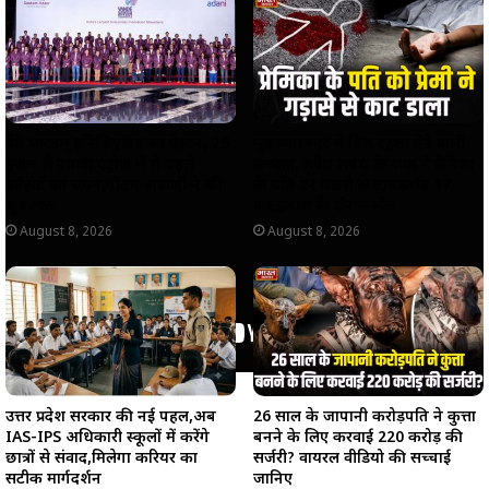
p
o
a
n
p
k
m
k
वंदे भारतम् इनिशिएटिव का ऐलान, 26
मुजफ्फरनगर में दिल दहला देने वाली
हजार से ज्यादा एंट्रीज में से पहले
वारदात,अवैध संबंध के शक में प्रेमिका
कॉहोर्ट का चयन,गौतम अदाणी ने की
के पति पर गंडासे से ताबड़तोड़ 17
शुरुआत
वार,इलाज के दौरान मौत
August 8, 2026
August 8, 2026
उत्तर प्रदेश सरकार की नई पहल,अब
26 साल के जापानी करोड़पति ने कुत्ता
IAS-IPS अधिकारी स्कूलों में करेंगे
बनने के लिए करवाई 220 करोड़ की
छात्रों से संवाद,मिलेगा करियर का
सर्जरी? वायरल वीडियो की सच्चाई
सटीक मार्गदर्शन
जानिए