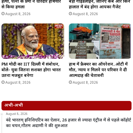
हत्या, पत्नी के प्रेमी ने धारदार हथियार
बड़ी गाइडलाइन, जानिए कब और किन
से किया हमला
हालात में बंद होगा आपका गैजेट
August 8, 2026
August 8, 2026
PM मोदी का IIT दिल्ली में संबोधन,
हाथ में फ्रैक्चर का ऑपरेशन..ओटी में
बोले- युवा जितना सशक्त होगा भारत
मौत, न्याय न मिलने पर परिवार ने दी
उतना मजबूत बनेगा
आत्मदाह की चेतावनी
August 8, 2026
August 8, 2026
अभी-अभी
August 8, 2026
वंदे भारतम् इनिशिएटिव का ऐलान, 26 हजार से ज्यादा एंट्रीज में से पहले कॉहोर्ट
का चयन,गौतम अदाणी ने की शुरुआत