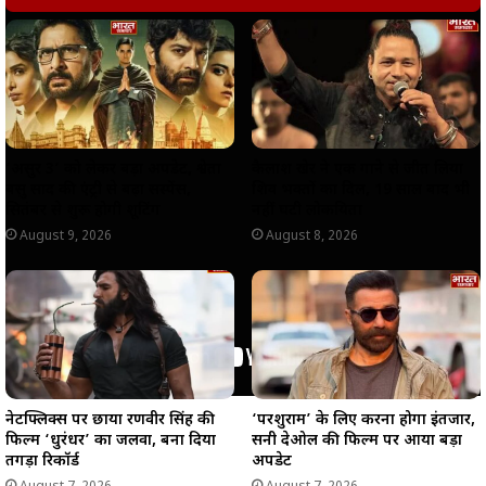
A
o
r
i
p
o
a
n
p
k
m
k
‘असुर 3’ को लेकर बड़ा अपडेट, श्वेता
कैलाश खेर ने एक गाने से जीत लिया
बसु प्रसाद की एंट्री से बढ़ा सस्पेंस,
शिव भक्तों का दिल, 19 साल बाद भी
सितंबर से शुरू होगी शूटिंग
नहीं घटी लोकप्रियता
August 9, 2026
August 8, 2026
नेटफ्लिक्स पर छाया रणवीर सिंह की
‘परशुराम’ के लिए करना होगा इंतजार,
फिल्म ‘धुरंधर’ का जलवा, बना दिया
सनी देओल की फिल्म पर आया बड़ा
तगड़ा रिकॉर्ड
अपडेट