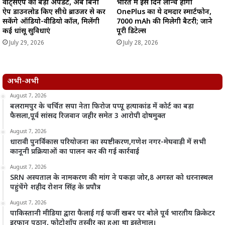
वॉट्सएप का बड़ा अपडेट, अब बिना
भारत में इस दिन लॉन्च होगा
ऐप डाउनलोड किए सीधे ब्राउजर से कर
OnePlus का ये दमदार स्मार्टफोन,
सकेंगे ऑडियो-वीडियो कॉल, मिलेंगी
7000 mAh की मिलेगी बैटरी; जाने
कई धांसू सुविधाएं
पूरी डिटेल्स
July 29, 2026
July 28, 2026
अभी-अभी
August 7, 2026
बलरामपुर के चर्चित सपा नेता फिरोज पप्पू हत्याकांड में कोर्ट का बड़ा
फैसला,पूर्व सांसद रिजवान जहीर समेत 3 आरोपी दोषमुक्त
August 7, 2026
धारावी पुनर्विकास परियोजना का स्पष्टीकरण,गणेश नगर-मेघवाड़ी में सभी
कानूनी प्रक्रियाओं का पालन कर की गई कार्रवाई
August 7, 2026
SRN अस्पताल के नामकरण की मांग ने पकड़ा जोर,8 अगस्त को धरनास्थल
पहुंचेंगे शहीद रोशन सिंह के प्रपौत्र
August 7, 2026
पाकिस्तानी मीडिया द्वारा फैलाई गई फर्जी खबर पर बोले पूर्व भारतीय क्रिकेटर
इरफान पठान, फोटोशॉप तस्वीर का हुआ था इस्तेमाल।