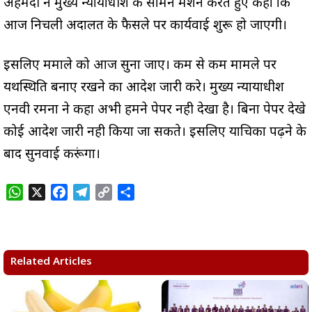
अहमदी ने मुख्य न्यायाधीश के सामने मेंशन करते हुए कहा कि
आज निचली अदालत के फैसले पर कार्यवाई शुरू हो जाएगी।
इसलिए ममाले को आज सुना जाए। कम से कम मामले पर
यथस्थिति बनाए रखने का आदेश जारी करे। मुख्य न्यायाधीश
एनवी रमना ने कहा अभी हमने पेपर नही देखा है। बिना पेपर देखे
कोई आदेश जारी नही किया जा सकते। इसलिए याचिका पढ़ने के
बाद सुनवाई करूंगा।
W
X
F
T
C
S
h
a
e
o
h
a
c
l
p
a
t
e
e
y
r
s
b
g
L
e
Related Articles
A
o
r
i
p
o
a
n
p
k
m
k