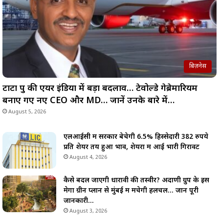
बिज़नेस
टाटा ग्रुप की एयर इंडिया में बड़ा बदलाव… टेवोल्डे गेब्रेमारियम
बनाए गए नए CEO और MD… जानें उनके बारे में…
August 5, 2026
एलआईसी में सरकार बेचेगी 6.5% हिस्सेदारी 382 रुपये
प्रति शेयर तय हुआ भाव, शेयरों में आई भारी गिरावट
August 4, 2026
कैसे बदल जाएगी धारावी की तस्वीर? अदाणी ग्रुप के इस
मेगा ग्रीन प्लान से मुंबई में मचेगी हलचल… जानें पूरी
जानकारी…
August 3, 2026