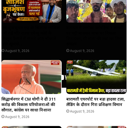
p
k
m
k
क्या बृजभूषण सिंह के खिलाफ साजिश
बागपत में अनोखा कांवड़िया ! आंखों
रची गई थी? राउज एवेन्यू कोर्ट के
पर पट्टी बांधकर यात्रा पर निकला
विस्तृत फैसले में सामने आए चौंकाने
शिवभक्त, गौ माता की रक्षा का लिया
वाले खुलासे…
संकल्प
August 9, 2026
August 9, 2026
सिद्धार्थनगर में CM योगी ने दी 311
बारामती एयरपोर्ट पर बड़ा हादसा टला,
करोड़ की विकास परियोजनाओं की
लैंडिंग के दौरान गिरा प्रशिक्षण विमान
सौगात, कांग्रेस पर साधा निशाना
August 9, 2026
August 9, 2026