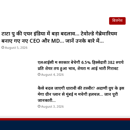
बिज़नेस
टाटा ग्रुप की एयर इंडिया में बड़ा बदलाव… टेवोल्डे गेब्रेमारियम
बनाए गए नए CEO और MD… जानें उनके बारे में…
August 5, 2026
एलआईसी में सरकार बेचेगी 6.5% हिस्सेदारी 382 रुपये
प्रति शेयर तय हुआ भाव, शेयरों में आई भारी गिरावट
August 4, 2026
कैसे बदल जाएगी धारावी की तस्वीर? अदाणी ग्रुप के इस
मेगा ग्रीन प्लान से मुंबई में मचेगी हलचल… जानें पूरी
जानकारी…
August 3, 2026