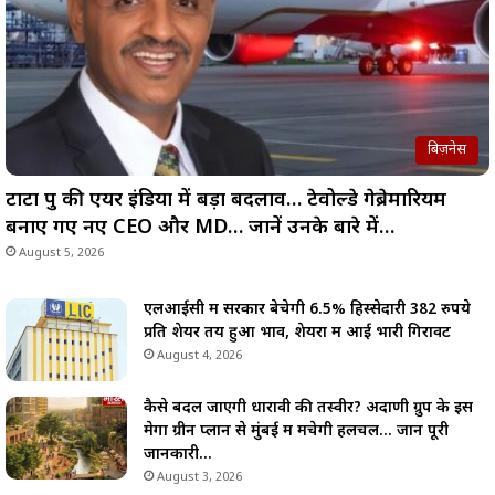
बिज़नेस
टाटा ग्रुप की एयर इंडिया में बड़ा बदलाव… टेवोल्डे गेब्रेमारियम
बनाए गए नए CEO और MD… जानें उनके बारे में…
August 5, 2026
एलआईसी में सरकार बेचेगी 6.5% हिस्सेदारी 382 रुपये
प्रति शेयर तय हुआ भाव, शेयरों में आई भारी गिरावट
August 4, 2026
कैसे बदल जाएगी धारावी की तस्वीर? अदाणी ग्रुप के इस
मेगा ग्रीन प्लान से मुंबई में मचेगी हलचल… जानें पूरी
जानकारी…
August 3, 2026