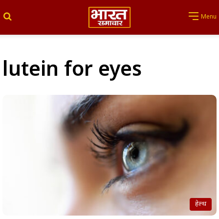
Search for
Menu
lutein for eyes
हेल्थ