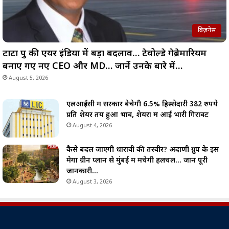
बिज़नेस
टाटा ग्रुप की एयर इंडिया में बड़ा बदलाव… टेवोल्डे गेब्रेमारियम
बनाए गए नए CEO और MD… जानें उनके बारे में…
August 5, 2026
एलआईसी में सरकार बेचेगी 6.5% हिस्सेदारी 382 रुपये
प्रति शेयर तय हुआ भाव, शेयरों में आई भारी गिरावट
August 4, 2026
कैसे बदल जाएगी धारावी की तस्वीर? अदाणी ग्रुप के इस
मेगा ग्रीन प्लान से मुंबई में मचेगी हलचल… जानें पूरी
जानकारी…
August 3, 2026