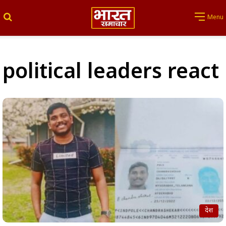
Search for
Menu
political leaders react
देश