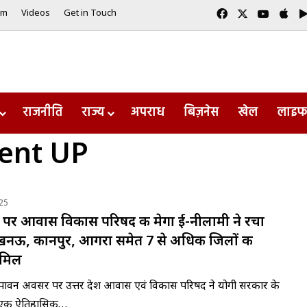
Facebook
X
YouTub
App
am
Videos
Get in Touch
राजनीति
राज्य
अपराध
बिज़नेस
खेल
लाइफ
ent UP
25
र आवास विकास परिषद की मेगा ई-नीलामी ने रचा
नऊ, कानपुर, आगरा समेत 7 से अधिक जिलों की
शामिल
ावन अवसर पर उत्तर प्रदेश आवास एवं विकास परिषद ने योगी सरकार के
ें एक ऐतिहासिक…