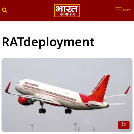
Search for
Menu
RATdeployment
देश