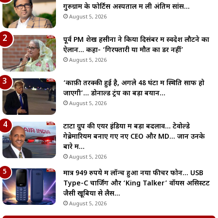
गुरुग्राम के फोर्टिस अस्पताल में ली अंतिम सांस…
August 5, 2026
पूर्व PM शेख हसीना ने किया दिसंबर में स्वदेश लौटने का
ऐलान… कहा- ‘गिरफ्तारी या मौत का डर नहीं’
August 5, 2026
‘काफ़ी तरक्की हुई है, अगले 48 घंटों में स्थिति साफ हो
जाएगी’… डोनाल्ड ट्रंप का बड़ा बयान…
August 5, 2026
टाटा ग्रुप की एयर इंडिया में बड़ा बदलाव… टेवोल्डे
गेब्रेमारियम बनाए गए नए CEO और MD… जानें उनके
बारे में…
August 5, 2026
मात्र 949 रुपये में लॉन्च हुआ नया फीचर फोन… USB
Type-C चार्जिंग और ‘King Talker’ वॉयस असिस्टेंट
जैसी खूबियों से लैस…
August 5, 2026