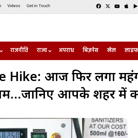
Facebook
X
YouTub
App
m
Videos
Get in Touch
राजनीति
राज्य
अपराध
बिज़नेस
खेल
लाइफ
ce Hike: आज फिर लगा महं
 दाम…जानिए आपके शहर में क्