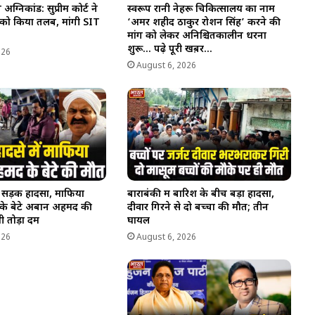
्निकांड: सुप्रीम कोर्ट ने
स्वरूप रानी नेहरू चिकित्सालय का नाम
 को किया तलब, मांगी SIT
‘अमर शहीद ठाकुर रोशन सिंह’ करने की
मांग को लेकर अनिश्चितकालीन धरना
शुरू… पढ़े पूरी खब़र…
026
August 6, 2026
ण सड़क हादसा, माफिया
बाराबंकी में बारिश के बीच बड़ा हादसा,
े बेटे अबान अहमद की
दीवार गिरने से दो बच्चों की मौत; तीन
भी तोड़ा दम
घायल
026
August 6, 2026