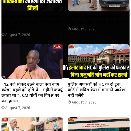
मेरठ की पाकिस्तानी महिला सबा मसूद
आगरा में स्कूली बच्चों की जान से
को HC से राहत, फर्जी दस्तावेज मामले
खिलवाड़, 7 सीटर वैन में मिले 19 बच्चे
में मिली जमानत
August 7, 2026
August 7, 2026
“12 बजे सोकर उठने वाला क्या काम
पुलिस अफसरों को HC की दो टूक,
करेगा, पहले दंगे होते थे… महीनों कर्फ्यू
कोर्ट में लंबित केस में मनमाने आदेश
लगता था “, CM योगी का विपक्ष पर
नहीं चलेंगे
बड़ा हमला
August 7, 2026
August 7, 2026