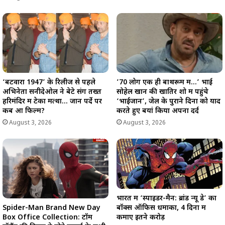
‘बटवारा 1947’ के रिलीज से पहले
’70 लोग एक ही बाथरूम में…’ भाई
अभिनेता सनीदेओल ने बेटे संग तख्त
सोहेल खान की खातिर शो में पहुंचे
हरिमंदिर में टेका मत्था… जानें पर्दे पर
‘भाईजान’, जेल के पुराने दिनों को याद
कब आ फिल्म?
करते हुए बयां किया अपना दर्द
August 3, 2026
August 3, 2026
भारत में ‘स्पाइडर-मैन: ब्रांड न्यू डे’ का
Spider-Man Brand New Day
बॉक्स ऑफिस धमाका, 4 दिनों में
Box Office Collection: टॉम
कमाए इतने करोड़