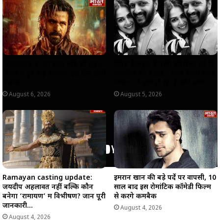
p
o
a
n
p
k
m
k
‘आवारापन 2’ पर सेंसर बोर्ड की मुहर,
रितेश देशमुख ने पत्नी जेनेलिया को दी
फिल्म में हुए कई बदलाव; इस दिन होगी
जन्मदिन की बधाई… शेयर किया पोस्ट,
रिलीज
लिखा- ‘मैं बूढ़ा हो रहा हूँ और आप…’
August 6, 2026
August 5, 2026
Ramayan casting update:
इमरान खान की बड़े पर्दे पर वापसी, 10
जयदीप अहलावत नहीं बल्कि कौन
साल बाद इस रोमांटिक कॉमेडी फिल्म
बनेगा ‘रामायण’ में विभीषण? जानें पूरी
से करेंगे कमबैक
जानकारी…
August 4, 2026
August 4, 2026