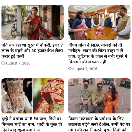
पति कर रहा था सूरत में नौकरी, इधर 7
पीएम मोदी ने NDA सांसदों को दी
लाख के गहने और 50 हजार कैश लेकर
नसीहत- सदन की चिंता बाहर न ले
फरार हुई पत्नी
जाएं, लुटियंस के जाल से बचें; गुस्से में
चिल्लाने की जरूरत नहीं
August 7, 2026
August 7, 2026
दुल्हे ने बताया था B.Ed पास, डिग्री पर
फिल्म ‘बंटवारा’ के प्रमोशन के लिए
निकला भाई का नाम, शादी के कुछ ही
लखनऊ पहुंचे सनी देओल, रूमी गेट पर
दिनों बाद खुला बड़ा राज
तांगा की सवारी करके पुराने दिनों को