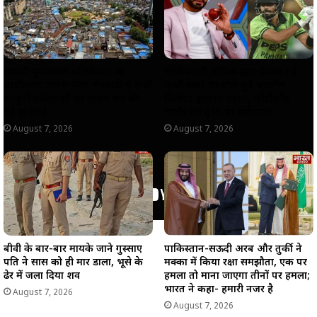
p
k
m
k
धारावी पुनर्विकास परियोजना का
पाकिस्तानी मीडिया द्वारा फैलाई गई
स्पष्टीकरण,गणेश नगर-मेघवाड़ी में सभी
फर्जी खबर पर बोले पूर्व भारतीय
कानूनी प्रक्रियाओं का पालन कर की
क्रिकेटर इरफान पठान, फोटोशॉप
गई कार्रवाई
तस्वीर का हुआ था इस्तेमाल।
August 7, 2026
August 7, 2026
बीवी के बार-बार मायके जाने गुस्साए
पाकिस्तान-सऊदी अरब और तुर्की ने
पति ने सास को ही मार डाला, भूसे के
मक्का में किया रक्षा समझौता, एक पर
ढेर में जला दिया शव
हमला तो माना जाएगा तीनों पर हमला;
भारत ने कहा- हमारी नजर है
August 7, 2026
August 7, 2026