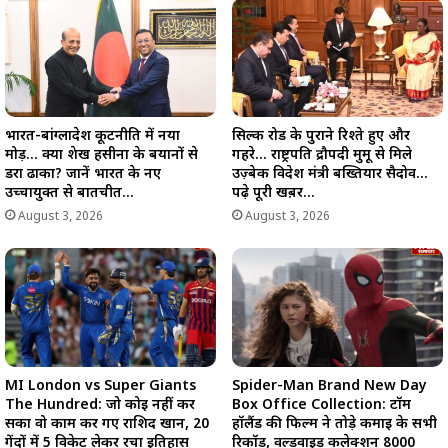
भारत-बांग्लादेश कूटनीति में नया
सिल्क रोड के पुराने रिश्ते हुए और
मोड़… क्या शेख हसीना के बयानों से
गहरे… राष्ट्रपति द्रौपदी मुर्मू से मिले
डरा ढाका? जानें भारत के नए
उज़्बेक विदेश मंत्री बख्तियार सैदोव…
उच्चायुक्त से बातचीत…
पढ़े पूरी खब़र…
August 3, 2026
August 3, 2026
MI London vs Super Giants
Spider-Man Brand New Day
The Hundred: जो कोई नहीं कर
Box Office Collection: टॉम
सका वो काम कर गए राशिद खान, 20
हॉलैंड की फिल्म ने तोड़े कमाई के सभी
गेंदों में 5 विकेट लेकर रचा इतिहास
रिकॉर्ड, वर्ल्डवाइड कलेक्शन 8000