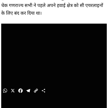
चेक गणराज्य सभी ने पहले अपने हवाई क्षेत्र को रूसी एयरलाइनों
के लिए बंद कर दिया था।
W
X
F
T
C
S
h
a
e
o
h
a
c
l
p
a
t
e
e
y
r