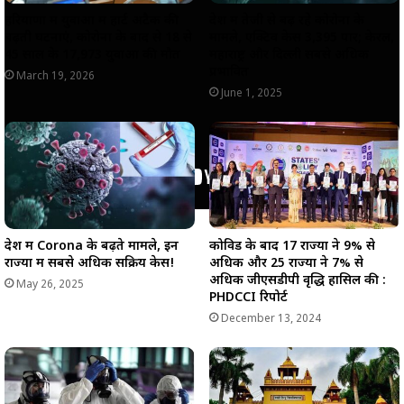
हरियाणा में युवाओं में हार्ट अटैक की
देश में तेजी से बढ़ रहे कोरोना के
बढ़ती घटनाएं, कोरोना के बाद से 18 से
मामले, एक्टिव केस 3,395 पार; केरल,
45 साल के 17,973 युवाओं की मौत
महाराष्ट्र और दिल्ली सबसे अधिक
प्रभावित
March 19, 2026
June 1, 2025
देश में Corona के बढ़ते मामले, इन
कोविड के बाद 17 राज्यों ने 9% से
राज्यों में सबसे अधिक सक्रिय केस!
अधिक और 25 राज्यों ने 7% से
अधिक जीएसडीपी वृद्धि हासिल की :
May 26, 2025
PHDCCI रिपोर्ट
December 13, 2024