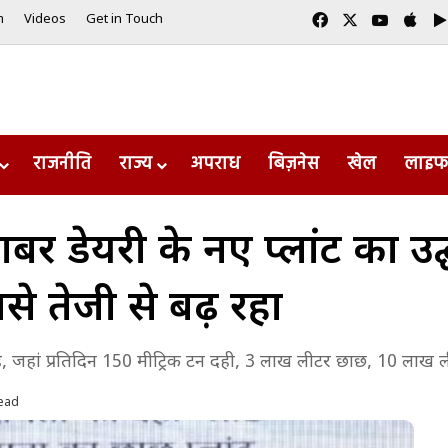
Facebook
X
YouTub
App
m
Videos
Get in Touch
राजनीति
राज्य
अपराध
बिज़नेस
खेल
लाइफ
र डेयरी के नए प्लांट का उद
बसे तेजी से बढ़ रहा
 है, जहां प्रतिदिन 150 मीट्रिक टन दही, 3 लाख लीटर छाछ, 10 लाख ल
ead