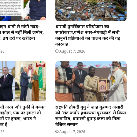
एम धामी से मांगी मदद-
धारावी पुनर्विकास परियोजना का
तीन साल से नहीं मिली जमीन,
स्पष्टीकरण,गणेश नगर-मेघवाड़ी में सभी
ीं, तय दरों पर खरीदना
कानूनी प्रक्रियाओं का पालन कर की गई
कार्रवाई
026
August 7, 2026
ी अरब और तुर्की ने मक्का
राष्ट्रपति द्रौपदी मुर्मु ने शाह मुहम्मद अंसारी
ा समझौता, एक पर हमला तो
को ‘संत कबीर हथकरघा पुरस्कार’ से किया
नों पर हमला; भारत ने
सम्मानित, बनारसी बुनाई कला को मिला
र है
वैश्विक सम्मान
026
August 7, 2026