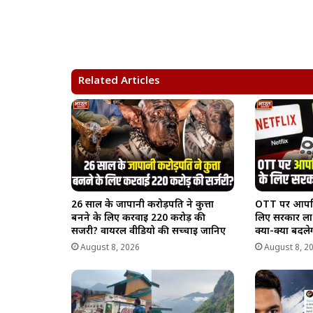
h
a
e
o
h
a
c
l
p
a
t
e
e
y
r
s
b
g
L
e
A
o
r
i
Related Articles
p
o
a
n
p
k
m
k
26 साल के जापानी करोड़पति ने कुत्ता
OTT पर आपत्त
बनने के लिए करवाई 220 करोड़ की
लिए सरकार ला
सर्जरी? वायरल वीडियो की सच्चाई जानिए
क्या-क्या बदले
August 8, 2026
August 8, 2