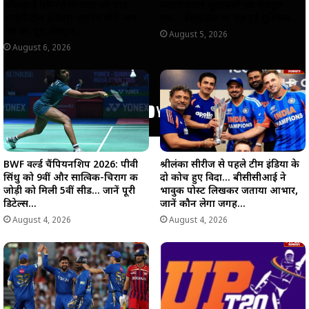
श्रीलंकाई स्पिनर्स के जाल को तोड़
क्वालीफायर मुकाबलों का शेड्यूल
पाएगी टीम इंडिया? जानिए वॉर्म-अप
तय… वेस्टइंडीज की राह हुई मुश्किल…
मैच का पूरा शेड्यूल…
August 5, 2026
August 6, 2026
BWF वर्ल्ड चैंपियनशिप 2026: पीवी
श्रीलंका सीरीज से पहले टीम इंडिया के
सिंधु को 9वीं और सात्विक-चिराग की
दो कोच हुए विदा… बीसीसीआई ने
जोड़ी को मिली 5वीं सीड… जानें पूरी
भावुक पोस्ट लिखकर जताया आभार,
डिटेल्स…
जानें कौन लेगा जगह…
August 4, 2026
August 4, 2026