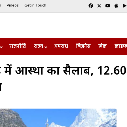
Facebook
X
YouTub
App
m
Videos
Get in Touch
राजनीति
राज्य
अपराध
बिज़नेस
खेल
लाइफ
खंड में आस्था का सैलाब, 12.6
ा