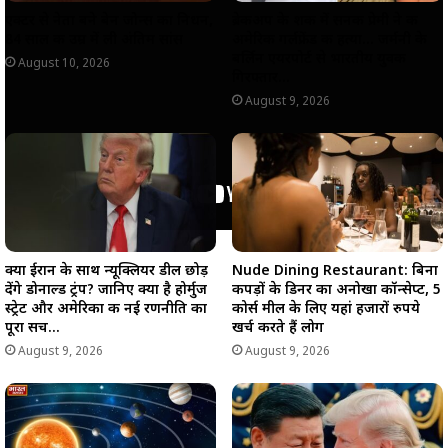
एक्टर से नेता बने बेन जोन्स का निधन,
ब्रेकअप के शक में सनकी प्रेमी ने की
84 साल की उम्र में ली अंतिम सांस
अमेरिकी गर्लफ्रेंड की हत्या… जर्मनी के
बर्लिन एयरपोर्ट से भारतीय युवक
August 10, 2026
गिरफ्तार…
August 9, 2026
क्या ईरान के साथ न्यूक्लियर डील छोड़
Nude Dining Restaurant: बिना
देंगे डोनाल्ड ट्रंप? जानिए क्या है होर्मुज
कपड़ों के डिनर का अनोखा कॉन्सेप्ट, 5
स्ट्रेट और अमेरिका की नई रणनीति का
कोर्स मील के लिए यहां हजारों रुपये
पूरा सच…
खर्च करते हैं लोग
August 9, 2026
August 9, 2026