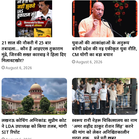
21 साल की नौकरी में 25 बार
युवाओं की आकांक्षाओं के अनुरूप
तबादला… कौन हैं आईएएस तुकाराम
बनेगी प्रदेश की नई एकीकृत युवा नीति,
मुंढे, जिनकी सख्त कार्रवाई ने हिला दिए
CM योगी का बड़ा बयान
मिलावटखोर?
August 6, 2026
August 6, 2026
लखनऊ कोचिंग अग्निकांड: सुप्रीम कोर्ट
स्वरूप रानी नेहरू चिकित्सालय का नाम
ने LDA उपाध्यक्ष को किया तलब, मांगी
‘अमर शहीद ठाकुर रोशन सिंह’ करने
SIT रिपोर्ट
की मांग को लेकर अनिश्चितकालीन
धरना शुरू… पढ़े पूरी खब़र…