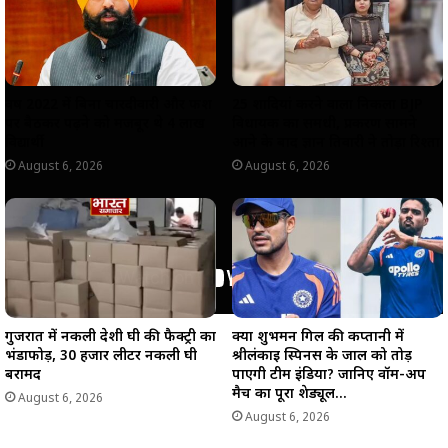
p
k
m
k
वर्ष 2022 में बिना चारदीवारी और फर्श
25 शादियां करने वाला निकला BJP
पर बैठकर पढ़ने को मजबूर थे 4 लाख
विधायक का समधी, प्रकरण सामने
विद्यार्थी
आने के बाद ज्ञान तिवारी ने तोड़ा रिश्ता
August 6, 2026
August 6, 2026
गुजरात में नकली देशी घी की फैक्ट्री का
क्या शुभमन गिल की कप्तानी में
भंडाफोड़, 30 हजार लीटर नकली घी
श्रीलंकाई स्पिनर्स के जाल को तोड़
बरामद
पाएगी टीम इंडिया? जानिए वॉर्म-अप
मैच का पूरा शेड्यूल…
August 6, 2026
August 6, 2026