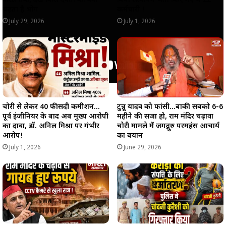
केरल तक, देखें किस देवता को क्या
बिना सत्यापन भर्ती किए गए थे 22
चढ़ता है भोग
कर्मचारी !
July 29, 2026
July 1, 2026
चोरी से लेकर 40 फीसदी कमीशन…
टुन्नू यादव को फांसी…बाकी सबको 6-6
पूर्व इंजीनियर के बाद अब मुख्य आरोपी
महीने की सजा हो, राम मंदिर चढ़ावा
का दावा, डॉ. अनिल मिश्रा पर गंभीर
चोरी मामले में जगद्गुरु परमहंस आचार्य
आरोप!
का बयान
July 1, 2026
June 29, 2026