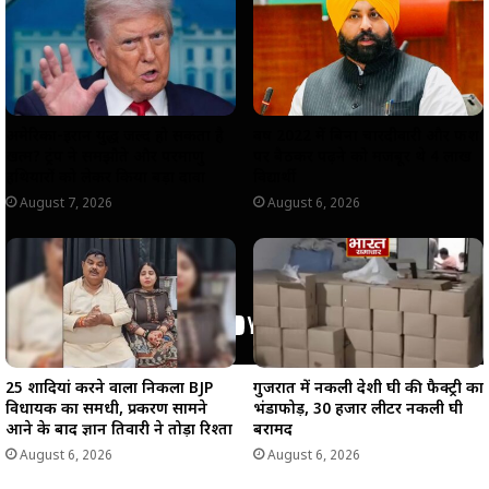
p
o
a
n
p
k
m
k
अमेरिका-ईरान युद्ध जल्द हो सकता है
वर्ष 2022 में बिना चारदीवारी और फर्श
खत्म? ट्रंप ने समझौते और परमाणु
पर बैठकर पढ़ने को मजबूर थे 4 लाख
हथियारों को लेकर किया बड़ा दावा
विद्यार्थी
August 7, 2026
August 6, 2026
25 शादियां करने वाला निकला BJP
गुजरात में नकली देशी घी की फैक्ट्री का
विधायक का समधी, प्रकरण सामने
भंडाफोड़, 30 हजार लीटर नकली घी
आने के बाद ज्ञान तिवारी ने तोड़ा रिश्ता
बरामद
August 6, 2026
August 6, 2026