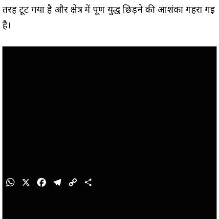
तरह टूट गया है और क्षेत्र में पूर्ण युद्ध छिड़ने की आशंका गहरा गई
है।
W
X
F
T
C
S
h
a
e
o
h
a
c
l
p
a
t
e
e
y
r