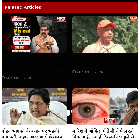
s
b
g
L
e
Related Articles
A
o
r
i
p
o
a
n
p
k
m
k
नीट विवाद पर धर्मेंद्र प्रधान ने तोड़ी
‘भारत में रहना है तो वंदे मातरम् गाना
चुप्पी, बोले- जेन जी को गुमराह किया
है’, सीएम योगी का बड़ा बयान
गया, पद से ज्यादा अहम थे बच्चे!
August 9, 2026
August 9, 2026
मोहन भागवत के बयान पर भड़कीं
बारिश में ऑफिस में तेजी से फैल रही
मायावती, कहा- आरक्षण से छेड़छाड़
पिंक आई, एक ही टेबल-प्रिंटर छूने से