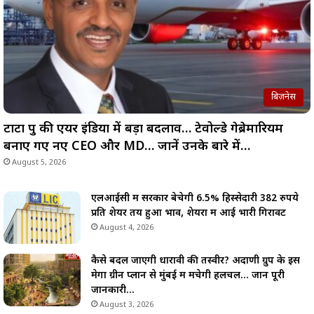
बिज़नेस
टाटा ग्रुप की एयर इंडिया में बड़ा बदलाव… टेवोल्डे गेब्रेमारियम
बनाए गए नए CEO और MD… जानें उनके बारे में…
August 5, 2026
एलआईसी में सरकार बेचेगी 6.5% हिस्सेदारी 382 रुपये
प्रति शेयर तय हुआ भाव, शेयरों में आई भारी गिरावट
August 4, 2026
कैसे बदल जाएगी धारावी की तस्वीर? अदाणी ग्रुप के इस
मेगा ग्रीन प्लान से मुंबई में मचेगी हलचल… जानें पूरी
जानकारी…
August 3, 2026