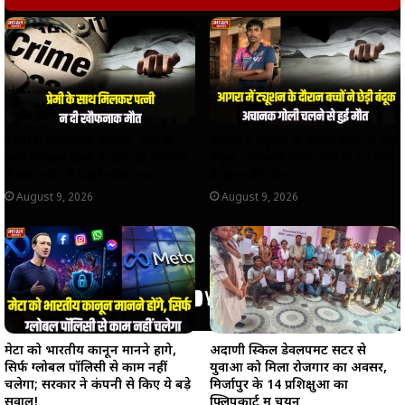
A
o
r
i
p
o
a
n
p
k
m
k
बरेली में खौफनाक वारदात, प्रेमी के
आगरा में ट्यूशन के दौरान बच्चों ने छेड़ी
साथ मिलकर पत्नी ने पति को पिलाया
बंदूक, अचानक चली गोली से 17 साल
तेजाब, मौत से पहले खोला राज
के छात्र की मौत
August 9, 2026
August 9, 2026
मेटा को भारतीय कानून मानने होंगे,
अदाणी स्किल डेवलपमेंट सेंटर से
सिर्फ ग्लोबल पॉलिसी से काम नहीं
युवाओं को मिला रोजगार का अवसर,
चलेगा; सरकार ने कंपनी से किए ये बड़े
मिर्जापुर के 14 प्रशिक्षुओं का
सवाल!
फ्लिपकार्ट में चयन