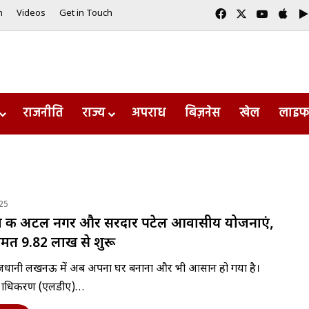
Facebook
X
YouTub
App
m
Videos
Get in Touch
राजनीति
राज्य
अपराध
बिज़नेस
खेल
लाइफ
25
ंच की अटल नगर और सरदार पटेल आवासीय योजनाएं,
कीमत 9.82 लाख से शुरू
ी राजधानी लखनऊ में अब अपना घर बनाना और भी आसान हो गया है।
्राधिकरण (एलडीए)…